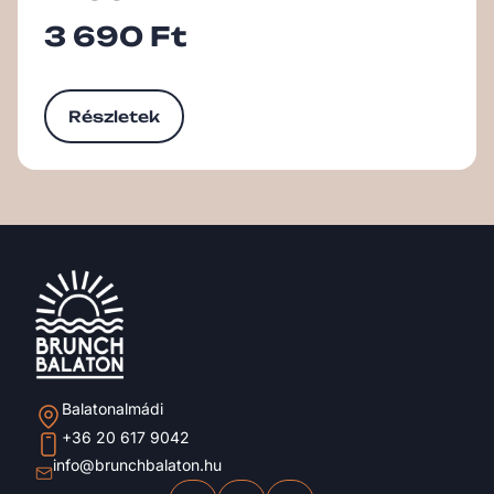
3 690
Ft
Részletek
Balatonalmádi
+36 20 617 9042
info@brunchbalaton.hu