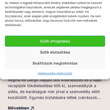
Molnár Füstölt Fürjtojás
Az oldalon a legjobb felhasználói élmény érdekében sütiket és hasonló
technológiákat használunk, amelyek segítenek például megjegyezni a
Vivienék családi kisvállalkozásként készítik füstölt,
beállításaidat vagy elemezni, hogyan használod az oldalt. Ha
főtt fürjtojásaikat, amiket extra szűz olíva- és
hozzájárulsz, ezek alapján jobb szolgáltatást tudunk nyújtani. Ha nem
járulsz hozzá, előfordulhat, hogy bizonyos funkciók nem működnek
repceolajban tartósítanak, különféle izgalmas
tökéletesen.
ízekben. Bükkfán füstölnek, ettől olyan
ellenállhatatlanul aromás minden termékük. A mi
személyes…
Sütik elfogadása
Bővebben
Sütik elutasítása
Beállítások megtekintése
Moon and Back
Adatkezelési tájékoztató
Regina és Gergő napjait sok kísérletezés és a saját
receptjeik tökéletesítése tölti ki, szenvedélyük a
sütés, de barátságuk már jóval e szenvedély előtt
kezdődött. Egymás biztatására lettek cukrászok…
Bővebben