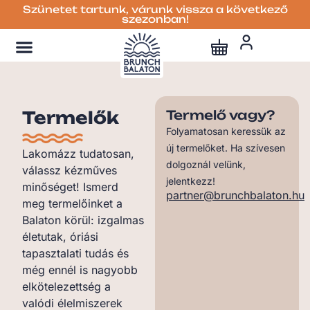
Szünetet tartunk, várunk vissza a következő
szezonban!
Termelők
Termelő vagy?
Folyamatosan keressük az
új termelőket. Ha szívesen
Lakomázz tudatosan,
dolgoznál velünk,
válassz kézműves
jelentkezz!
minőséget! Ismerd
partner@brunchbalaton.hu
meg termelőinket a
Balaton körül: izgalmas
életutak, óriási
tapasztalati tudás és
még ennél is nagyobb
elkötelezettség a
valódi élelmiszerek