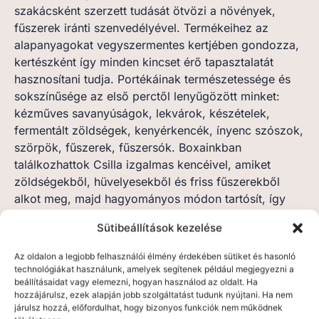
szakácsként szerzett tudását ötvözi a növények,
fűszerek iránti szenvedélyével. Termékeihez az
alapanyagokat vegyszermentes kertjében gondozza,
kertészként így minden kincset érő tapasztalatát
hasznosítani tudja. Portékáinak természetessége és
sokszínűsége az első perctől lenyűgözött minket:
kézműves savanyúságok, lekvárok, készételek,
fermentált zöldségek, kenyérkencék, ínyenc szószok,
szörpök, fűszerek, fűszersók. Boxainkban
találkozhattok Csilla izgalmas kencéivel, amiket
zöldségekből, hüvelyesekből és friss fűszerekből
alkot meg, majd hagyományos módon tartósít, így
csakis tiszta és tápláló élelmiszert kapunk.
Sütibeállítások kezelése
Az oldalon a legjobb felhasználói élmény érdekében sütiket és hasonló
technológiákat használunk, amelyek segítenek például megjegyezni a
beállításaidat vagy elemezni, hogyan használod az oldalt. Ha
Melyik boxban találod meg
hozzájárulsz, ezek alapján jobb szolgáltatást tudunk nyújtani. Ha nem
a termékeit?
járulsz hozzá, előfordulhat, hogy bizonyos funkciók nem működnek