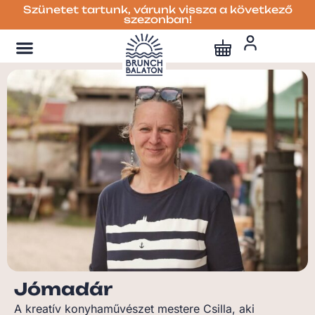
Szünetet tartunk, várunk vissza a következő
szezonban!
Jómadár
A kreatív konyhaművészet mestere Csilla, aki