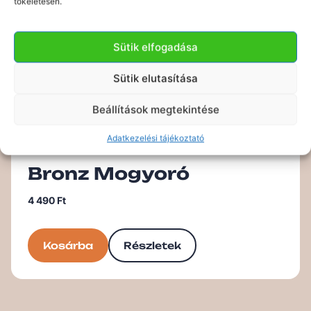
tökéletesen.
.Vega
Sütik elfogadása
Sütik elutasítása
Beállítások megtekintése
Nincs készleten
Adatkezelési tájékoztató
Bronz Mogyoró
4 490
Ft
Kosárba
Részletek